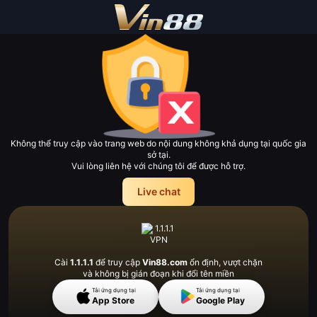
Không thể truy cập vào trang web do nội dung không khả dụng tại quốc gia
sở tại.
Vui lòng liên hệ với chúng tôi để được hỗ trợ.
Live chat
Cài
1.1.1.1
để truy cập
Vin88.com
ổn định, vượt
chặn
và không bị gián đoạn khi đổi tên miền
Tải ứng dụng tại
Tải ứng dụng tại
App Store
Google Play