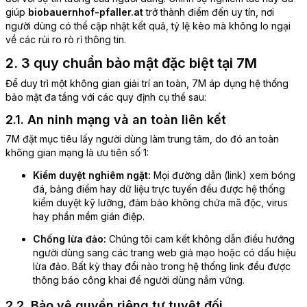
giúp
biobauernhof-pfaller.at
trở thành điểm đến uy tín, nơi
người dùng có thể cập nhật kết quả, tỷ lệ kèo mà không lo ngại
về các rủi ro rò rỉ thông tin.
2. 3 quy chuẩn bảo mật đặc biệt tại 7M
Để duy trì một không gian giải trí an toàn, 7M áp dụng hệ thống
bảo mật đa tầng với các quy định cụ thể sau:
2.1. An ninh mạng và an toàn liên kết
7M đặt mục tiêu lấy người dùng làm trung tâm, do đó an toàn
không gian mạng là ưu tiên số 1:
Kiểm duyệt nghiêm ngặt:
Mọi đường dẫn (link) xem bóng
đá, bảng điểm hay dữ liệu trực tuyến đều được hệ thống
kiểm duyệt kỹ lưỡng, đảm bảo không chứa mã độc, virus
hay phần mềm gián điệp.
Chống lừa đảo:
Chúng tôi cam kết không dẫn điều hướng
người dùng sang các trang web giả mạo hoặc có dấu hiệu
lừa đảo. Bất kỳ thay đổi nào trong hệ thống link đều được
thông báo công khai để người dùng nắm vững.
2.2. Bảo vệ quyền riêng tư tuyệt đối