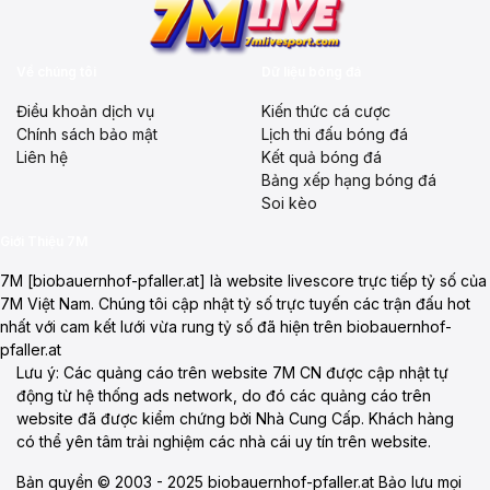
Về chúng tôi
Dữ liệu bóng đá
Điều khoản dịch vụ
Kiến thức cá cược
Chính sách bảo mật
Lịch thi đấu bóng đá
Liên hệ
Kết quả bóng đá
Bảng xếp hạng bóng đá
Soi kèo
Giới Thiệu 7M
7M [biobauernhof-pfaller.at] là website livescore trực tiếp tỷ số của
7M Việt Nam. Chúng tôi cập nhật tỷ số trực tuyến các trận đấu hot
nhất với cam kết lưới vừa rung tỷ số đã hiện trên biobauernhof-
pfaller.at
Lưu ý: Các quảng cáo trên website 7M CN được cập nhật tự
động từ hệ thống ads network, do đó các quảng cáo trên
website đã được kiểm chứng bởi Nhà Cung Cấp. Khách hàng
có thể yên tâm trải nghiệm các nhà cái uy tín trên website.
Bản quyền © 2003 - 2025 biobauernhof-pfaller.at Bảo lưu mọi