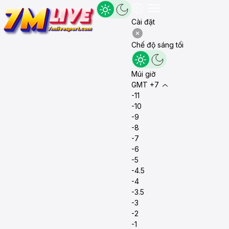
Cài đặt
Chế độ sáng tối
Múi giờ
GMT +7
-11
-10
-9
-8
-7
-6
-5
-4.5
-4
-3.5
-3
-2
-1