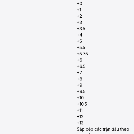
+0
+1
+2
+3
+3.5
+4
+5
+5.5
+5.75
+6
+6.5
+7
+8
+9
+9.5
+10
+10.5
+11
+12
+13
Sắp xếp các trận đấu theo