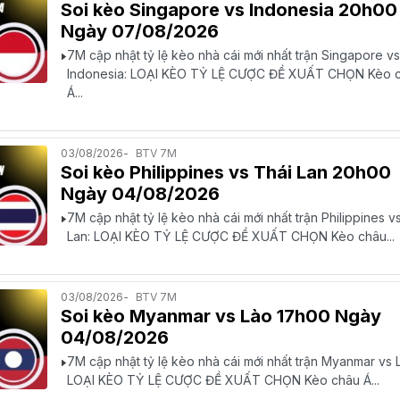
Soi kèo Singapore vs Indonesia 20h00
Ngày 07/08/2026
7M cập nhật tỷ lệ kèo nhà cái mới nhất trận Singapore vs
Indonesia: LOẠI KÈO TỶ LỆ CƯỢC ĐỀ XUẤT CHỌN Kèo 
Á...
03/08/2026
BTV 7M
Soi kèo Philippines vs Thái Lan 20h00
Ngày 04/08/2026
7M cập nhật tỷ lệ kèo nhà cái mới nhất trận Philippines v
Lan: LOẠI KÈO TỶ LỆ CƯỢC ĐỀ XUẤT CHỌN Kèo châu...
03/08/2026
BTV 7M
Soi kèo Myanmar vs Lào 17h00 Ngày
04/08/2026
7M cập nhật tỷ lệ kèo nhà cái mới nhất trận Myanmar vs 
LOẠI KÈO TỶ LỆ CƯỢC ĐỀ XUẤT CHỌN Kèo châu Á...