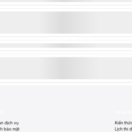
ôi
Dữ liệu b
n dịch vụ
Kiến thứ
ch bảo mật
Lịch thi