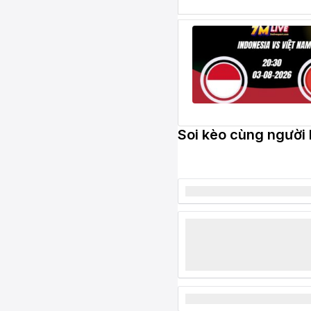
Soi kèo cùng người