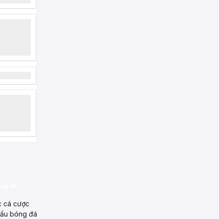
óng đá
c cá cược
 đấu bóng đá