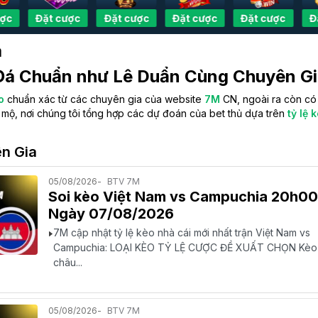
ược
Đặt cược
Đặt cược
Đặt cược
Đặt cược
Đ
á
Đá Chuẩn như Lê Duẩn Cùng Chuyên G
o
chuẩn xác từ các chuyên gia của website
7M
CN, ngoài ra còn c
 mộ, nơi chúng tôi tổng hợp các dự đoán của bet thủ dựa trên
tỷ lệ 
n Gia
05/08/2026
BTV 7M
Soi kèo Việt Nam vs Campuchia 20h00
Ngày 07/08/2026
7M cập nhật tỷ lệ kèo nhà cái mới nhất trận Việt Nam vs
Campuchia: LOẠI KÈO TỶ LỆ CƯỢC ĐỀ XUẤT CHỌN Kèo
châu...
05/08/2026
BTV 7M