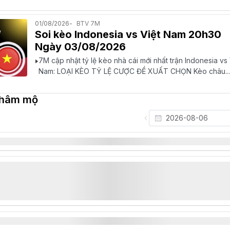
01/08/2026
BTV 7M
Soi kèo Indonesia vs Việt Nam 20h30
Ngày 03/08/2026
7M cập nhật tỷ lệ kèo nhà cái mới nhất trận Indonesia vs 
Nam: LOẠI KÈO TỶ LỆ CƯỢC ĐỀ XUẤT CHỌN Kèo châu...
 hâm mộ