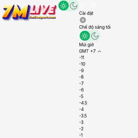
Cài đặt
Chế độ sáng tối
Múi giờ
GMT +7
-11
-10
-9
-8
-7
-6
-5
-4.5
-4
-3.5
-3
-2
-1