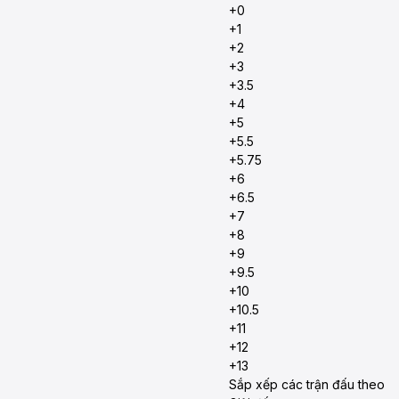
+0
+1
+2
+3
+3.5
+4
+5
+5.5
+5.75
+6
+6.5
+7
+8
+9
+9.5
+10
+10.5
+11
+12
+13
Sắp xếp các trận đấu theo