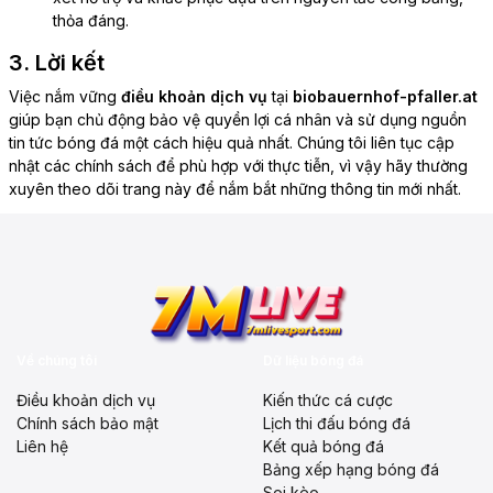
thỏa đáng.
3. Lời kết
Việc nắm vững
điều khoản dịch vụ
tại
biobauernhof-pfaller.at
giúp bạn chủ động bảo vệ quyền lợi cá nhân và sử dụng nguồn
tin tức bóng đá một cách hiệu quả nhất. Chúng tôi liên tục cập
nhật các chính sách để phù hợp với thực tiễn, vì vậy hãy thường
xuyên theo dõi trang này để nắm bắt những thông tin mới nhất.
Về chúng tôi
Dữ liệu bóng đá
Điều khoản dịch vụ
Kiến thức cá cược
Chính sách bảo mật
Lịch thi đấu bóng đá
Liên hệ
Kết quả bóng đá
Bảng xếp hạng bóng đá
Soi kèo