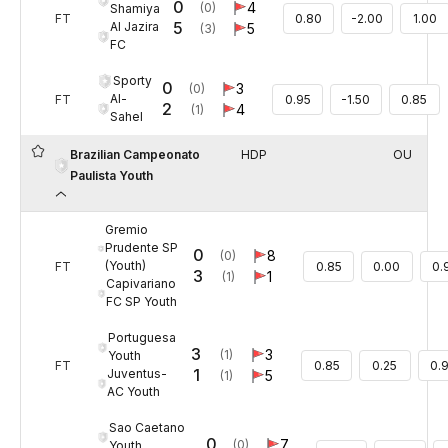
0
4
(0)
Shamiya
FT
0.80
-2.00
1.00
5
Al Jazira
5
(3)
FC
Sporty
0
3
(0)
Al-
FT
0.95
-1.50
0.85
2
4
(1)
Sahel
Brazilian Campeonato
HDP
OU
Paulista Youth
Gremio
Prudente SP
0
8
(0)
(Youth)
FT
0.85
0.00
0.
3
1
(1)
Capivariano
FC SP Youth
Portuguesa
3
3
(1)
Youth
FT
0.85
0.25
0.
1
Juventus-
5
(1)
AC Youth
Sao Caetano
0
7
(0)
Youth