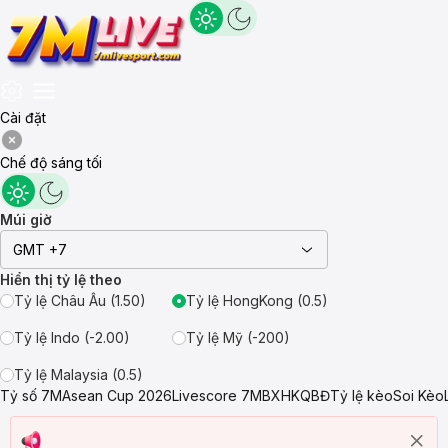
Cài đặt
Chế độ sáng tối
Múi giờ
GMT +7
Hiển thị tỷ lệ theo
Tỷ lệ Châu Âu (1.50)
Tỷ lệ HongKong (0.5)
Tỷ lệ Indo (-2.00)
Tỷ lệ Mỹ (-200)
Tỷ lệ Malaysia (0.5)
Tỷ số 7M
Asean Cup 2026
Livescore 7M
BXH
KQBĐ
Tỷ lệ kèo
Soi Kèo