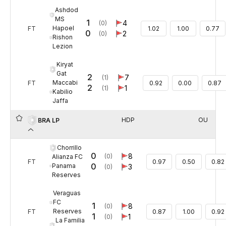
Ashdod
MS
1
4
(0)
Hapoel
FT
1.02
1.00
0.77
0
2
(0)
Rishon
Lezion
Kiryat
Gat
2
7
(1)
Maccabi
FT
0.92
0.00
0.87
2
1
(1)
Kabilio
Jaffa
HDP
OU
BRA LP
Chorrillo
0
8
(0)
Alianza FC
FT
0.97
0.50
0.82
0
Panama
3
(0)
Reserves
Veraguas
FC
1
8
(0)
Reserves
FT
0.87
1.00
0.92
1
1
(0)
La Familia