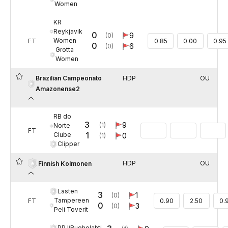
Women
KR
Reykjavik
0
9
(0)
Women
FT
0.85
0.00
0.95
0
6
(0)
Grotta
Women
Brazilian Campeonato
HDP
OU
Amazonense2
RB do
3
9
(1)
Norte
FT
1
Clube
0
(1)
Clipper
HDP
OU
Finnish Kolmonen
Lasten
3
1
(0)
Tampereen
FT
0.90
2.50
0.
0
3
(0)
Peli Toverit
PPJ/Ruoholahti