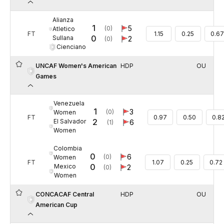
Alianza
1
5
(0)
Atletico
FT
1.15
0.25
0.67
0
Sullana
2
(0)
Cienciano
UNCAF Women's American
HDP
OU
Games
Venezuela
1
3
(0)
Women
FT
0.97
0.50
0.8
2
El Salvador
6
(1)
Women
Colombia
0
6
(0)
Women
FT
1.07
0.25
0.72
0
Mexico
2
(0)
Women
CONCACAF Central
HDP
OU
American Cup