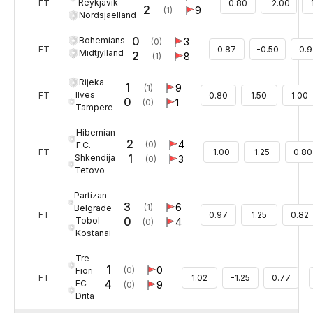
Reykjavik
FT
0.80
-2.00
2
9
(1)
Nordsjaelland
0
Bohemians
3
(0)
FT
0.87
-0.50
0.9
Midtjylland
2
8
(1)
Rijeka
1
9
(1)
Ilves
FT
0.80
1.50
1.00
0
1
(0)
Tampere
Hibernian
2
4
(0)
F.C.
FT
1.00
1.25
0.80
1
Shkendija
3
(0)
Tetovo
Partizan
3
6
(1)
Belgrade
FT
0.97
1.25
0.82
0
Tobol
4
(0)
Kostanai
Tre
1
0
(0)
Fiori
FT
1.02
-1.25
0.77
4
FC
9
(0)
Drita