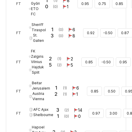
1
8
(1)
Győri
FT
0.95
0.75
0.85
0
1
(0)
ETO
FC
Sheriff
1
6
(0)
Tiraspol
FT
0.92
-0.50
0.87
3
St.
8
(0)
Gallen
FK
Zalgiris
2
2
(1)
Vilnius
FT
0.85
-0.50
0.95
5
5
(2)
Hajduk
Split
Beitar
1
6
(1)
Jerusalem
FT
0.85
0.50
0.9
2
Austria
1
(1)
Vienna
3
AFC Ajax
14
(2)
FT
0.97
3.00
0.
Shelbourne
1
0
(0)
Hapoel