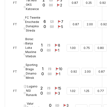
2
3
(2)
Tel Aviv
FT
0.87
0.25
0.92
0
GKS
2
(0)
Katowice
FC Twente
6
7
(2)
Enschede
FT
0.87
2.00
0.92
0
Dunajska
5
(0)
Streda
Borac
Banja
1
8
(1)
Luka
FT
1.00
0.75
0.80
0
1
(0)
Maxline
Vitebsk
Sporting
1
10
(1)
Braga
FT
0.92
2.00
0.87
0
Dinamo
1
(0)
Minsk
Lugano
2
15
(1)
NSI
FT
1.02
1.25
0.77
0
3
(0)
Runavik
Valur
0
3
(0)