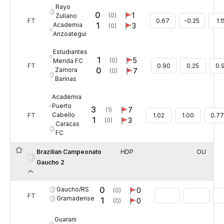
Rayo
0
1
(0)
Zuliano
FT
0.67
-0.25
1.1
1
Academia
3
(0)
Anzoategui
Estudiantes
1
5
(0)
Merida FC
FT
0.90
0.25
0.
0
Zamora
7
(0)
Barinas
Academia
Puerto
3
7
(1)
Cabello
FT
1.02
1.00
0.77
1
3
(0)
Caracas
FC
Brazilian Campeonato
HDP
OU
Gaucho 2
0
Gaucho/RS
0
(0)
FT
Gramadense
1
0
(0)
Guarani