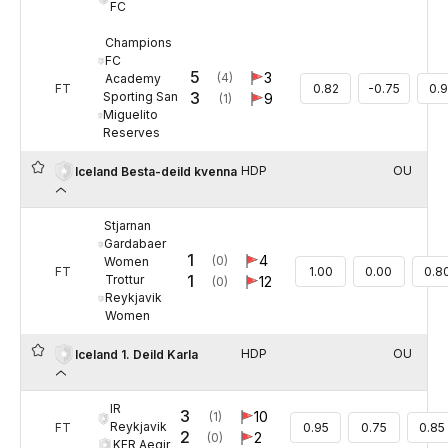
FC
Champions
FC
5
3
(4)
Academy
FT
0.82
-0.75
0.
3
Sporting San
9
(1)
Miguelito
Reserves
HDP
OU
Iceland Besta-deild kvenna
Stjarnan
Gardabaer
1
4
(0)
Women
FT
1.00
0.00
0.8
1
Trottur
12
(0)
Reykjavik
Women
HDP
OU
Iceland 1. Deild Karla
IR
3
10
(1)
Reykjavik
FT
0.95
0.75
0.85
2
2
(0)
KFR Aegir