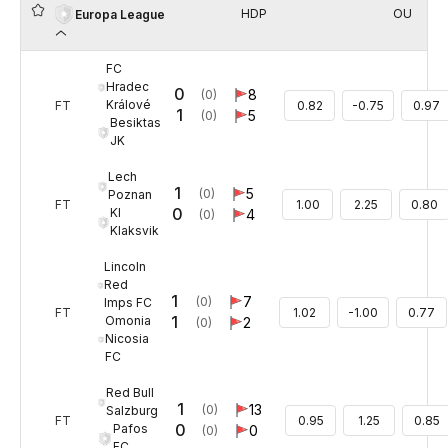
HDP
OU
Europa League
FC
Hradec
0
8
(0)
Králové
FT
0.82
-0.75
0.97
1
5
(0)
Besiktas
JK
Lech
1
5
(0)
Poznan
FT
1.00
2.25
0.80
0
KI
4
(0)
Klaksvik
Lincoln
Red
1
7
(0)
Imps FC
FT
1.02
-1.00
0.77
1
Omonia
2
(0)
Nicosia
FC
Red Bull
1
13
(0)
Salzburg
FT
0.95
1.25
0.85
0
Pafos
0
(0)
FC