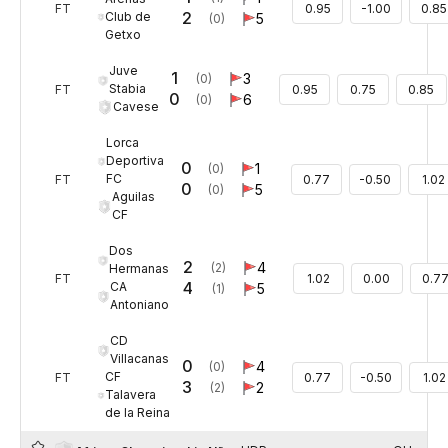
FT
0.95
-1.00
0.85
2
Club de
5
(0)
Getxo
Juve
1
3
(0)
Stabia
FT
0.95
0.75
0.85
0
6
(0)
Cavese
Lorca
Deportiva
0
1
(0)
FC
FT
0.77
-0.50
1.02
0
5
(0)
Aguilas
CF
Dos
2
4
(2)
Hermanas
FT
1.02
0.00
0.7
4
CA
5
(1)
Antoniano
CD
Villacanas
0
4
(0)
CF
FT
0.77
-0.50
1.02
3
2
(2)
Talavera
de la Reina