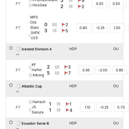
3
9
(1)
FT
0.92
0.50
HooGee
2
2
(1)
MPS
Old
0
2
(0)
Stars
FT
0.80
-0.25
1.00
3
5
(1)
GrIFK
U23
HDP
OU
Iceland Division 4
KF
2
3
(2)
Hafnir
FT
0.95
-2.00
0.85
5
7
(2)
Arborg
HDP
OU
Atlantic Cup
Harrach
1
1
(1)
JS
FT
1.10
-0.25
0.70
1
4
(1)
Saoura
HDP
OU
Ecuador Serie B