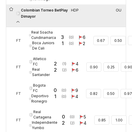
Colombian Torneo BetPlay
HDP
OU
Dimayor
Real Soacha
3
6
(0)
Cundinamarca
FT
0.67
0.50
1
Boca Juniors
2
(0)
De Cali
Atletico
2
4
(1)
FC
FT
0.90
0.25
0.9
2
Real
6
(2)
Santander
Bogota
0
9
(0)
FC
FT
0.82
0.50
0.97
1
Deportivo
4
(0)
Rionegro
Real
0
5
(0)
Cartagena
FT
0.85
1.00
2
Independiente
4
(2)
Yumbo