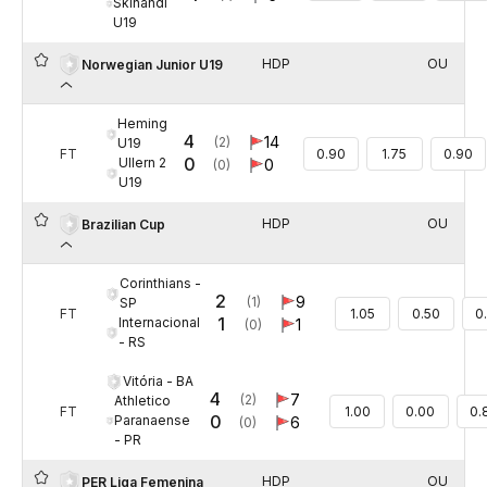
Skinandi
U19
HDP
OU
Norwegian Junior U19
Heming
4
14
(2)
U19
FT
0.90
1.75
0.90
0
Ullern 2
0
(0)
U19
HDP
OU
Brazilian Cup
Corinthians -
2
9
(1)
SP
FT
1.05
0.50
0
1
Internacional
1
(0)
- RS
Vitória - BA
4
7
(2)
Athletico
FT
1.00
0.00
0.
0
Paranaense
6
(0)
- PR
HDP
OU
PER Liga Femenina