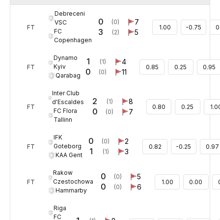
Debreceni
0
7
(0)
VSC
FT
1.00
-0.75
0
3
FC
5
(2)
Copenhagen
Dynamo
1
4
(1)
Kyiv
FT
0.85
0.25
0.95
0
11
(0)
Qarabag
Inter Club
2
8
(1)
d'Escaldes
FT
0.80
0.25
1.0
0
FC Flora
7
(0)
Tallinn
IFK
0
2
(0)
Goteborg
FT
0.82
-0.25
0.97
1
3
(1)
KAA Gent
Rakow
0
5
(0)
Czestochowa
FT
1.00
0.00
0
6
(0)
Hammarby
Riga
FC