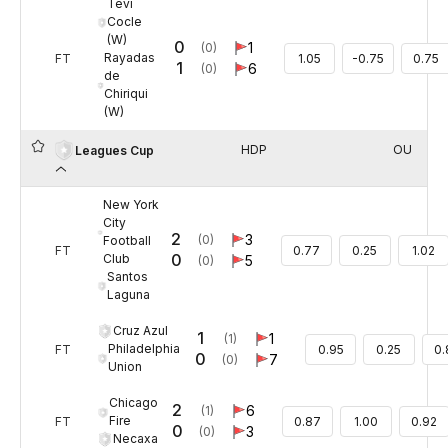
Tevi
Cocle
(W)
0
1
(0)
Rayadas
FT
1.05
-0.75
0.75
1
6
(0)
de
Chiriqui
(W)
HDP
OU
Leagues Cup
New York
City
2
3
(0)
Football
FT
0.77
0.25
1.02
0
Club
5
(0)
Santos
Laguna
Cruz Azul
1
1
(1)
Philadelphia
FT
0.95
0.25
0.
0
7
(0)
Union
Chicago
2
6
(1)
Fire
FT
0.87
1.00
0.92
0
3
(0)
Necaxa