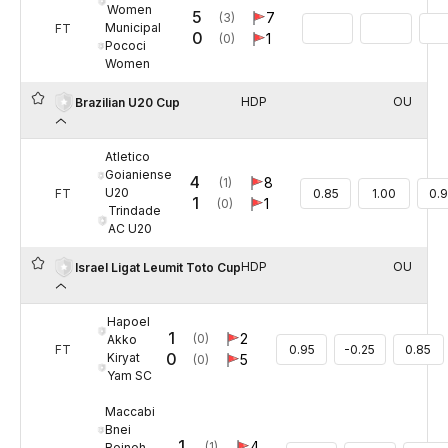
Women
5
7
(3)
Municipal
FT
0
1
(0)
Pococi
Women
HDP
OU
Brazilian U20 Cup
Atletico
Goianiense
4
8
(1)
U20
FT
0.85
1.00
0.
1
1
(0)
Trindade
AC U20
HDP
OU
Israel Ligat Leumit Toto Cup
Hapoel
1
2
(0)
Akko
FT
0.95
-0.25
0.85
0
Kiryat
5
(0)
Yam SC
Maccabi
Bnei
1
4
(1)
Reineh