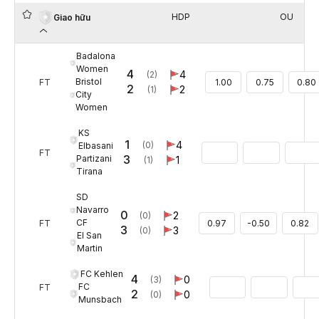
HDP
OU
Giao hữu
Badalona
Women
4
4
(2)
Bristol
FT
1.00
0.75
0.80
2
2
(1)
City
Women
KS
1
4
(0)
Elbasani
FT
3
Partizani
1
(1)
Tirana
SD
Navarro
0
2
(0)
CF
FT
0.97
-0.50
0.82
3
3
(0)
EI San
Martin
FC Kehlen
4
0
(3)
FC
FT
2
0
(0)
Munsbach