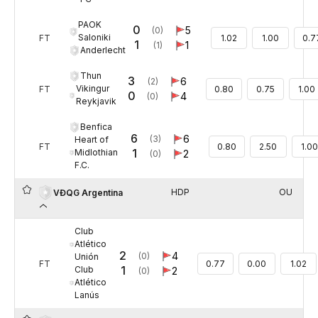
PAOK
0
5
(0)
Saloniki
FT
1.02
1.00
0.7
1
1
(1)
Anderlecht
Thun
3
6
(2)
Vikingur
FT
0.80
0.75
1.00
0
4
(0)
Reykjavik
Benfica
6
6
(3)
Heart of
FT
0.80
2.50
1.0
1
Midlothian
2
(0)
F.C.
HDP
OU
VĐQG Argentina
Club
Atlético
2
4
(0)
Unión
FT
0.77
0.00
1.02
1
Club
2
(0)
Atlético
Lanús