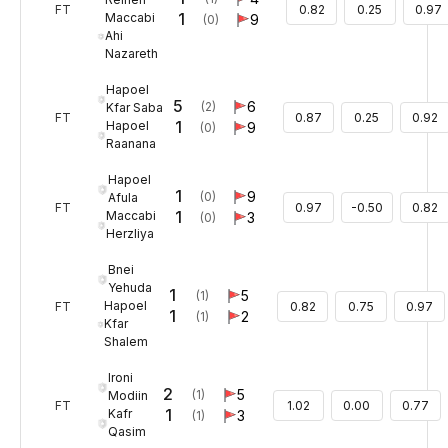
FT
0.82
0.25
0.97
1
Maccabi
9
(0)
Ahi
Nazareth
Hapoel
5
6
(2)
Kfar Saba
FT
0.87
0.25
0.92
1
Hapoel
9
(0)
Raanana
Hapoel
1
9
(0)
Afula
FT
0.97
-0.50
0.82
1
Maccabi
3
(0)
Herzliya
Bnei
Yehuda
1
5
(1)
Hapoel
FT
0.82
0.75
0.97
1
2
(1)
Kfar
Shalem
Ironi
2
5
(1)
Modiin
FT
1.02
0.00
0.77
1
Kafr
3
(1)
Qasim