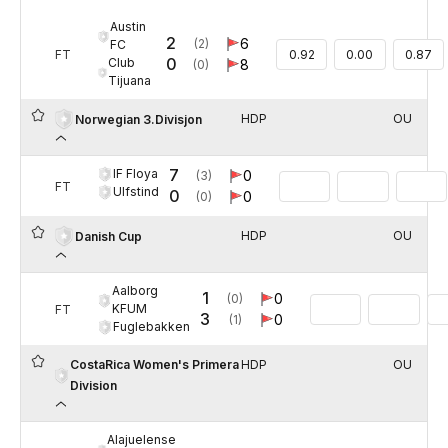
Austin
2
6
(2)
FC
FT
0.92
0.00
0.87
0
Club
8
(0)
Tijuana
HDP
OU
Norwegian 3.Divisjon
7
IF Floya
0
(3)
FT
Ulfstind
0
0
(0)
HDP
OU
Danish Cup
Aalborg
1
0
(0)
KFUM
FT
3
0
(1)
Fuglebakken
CostaRica Women's Primera
HDP
OU
Division
Alajuelense