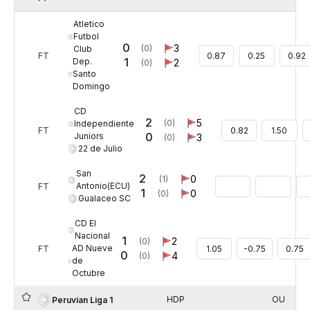
Atletico
Futbol
0
3
(0)
Club
FT
0.87
0.25
0.92
1
Dep.
2
(0)
Santo
Domingo
CD
2
5
(0)
Independiente
FT
0.82
1.50
0
Juniors
3
(0)
22 de Julio
San
2
0
(1)
Antonio(ECU)
FT
1
0
(0)
Gualaceo SC
CD El
Nacional
1
2
(0)
AD Nueve
FT
1.05
-0.75
0.75
0
4
(0)
de
Octubre
HDP
OU
Peruvian Liga 1