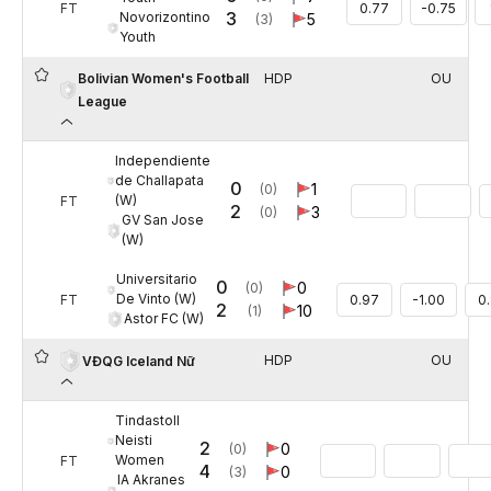
FT
0.77
-0.75
3
Novorizontino
5
(3)
Youth
Bolivian Women's Football
HDP
OU
League
Independiente
de Challapata
0
1
(0)
(W)
FT
2
3
(0)
GV San Jose
(W)
Universitario
0
0
(0)
De Vinto (W)
FT
0.97
-1.00
0
2
10
(1)
Astor FC (W)
HDP
OU
VĐQG Iceland Nữ
Tindastoll
Neisti
2
0
(0)
Women
FT
4
0
(3)
IA Akranes