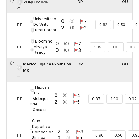
HDP
OU
VĐQG Bolivia
Universitario
0
7
(0)
De Vinto
FT
0.82
0.50
0
2
3
(1)
Real Potosi
Blooming
0
7
(0)
Always
FT
1.05
0.00
0.75
0
3
(0)
Ready
Mexico Liga de Expansion
HDP
OU
MX
Tlaxcala
FC
0
4
(0)
Alebrijes
FT
0.87
1.00
0.92
2
5
(0)
de
Oaxaca
Club
Deportivo
2
8
(0)
Dorados de
FT
0.90
-0.50
0.9
2
Sinaloa
1
(1)