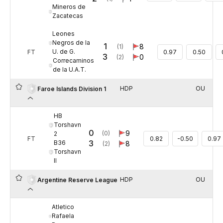
Mineros de
Zacatecas
Leones
Negros de la
1
8
(1)
U. de G.
FT
0.97
0.50
3
0
(2)
Correcaminos
de la U.A.T.
HDP
OU
Faroe Islands Division 1
HB
Torshavn
0
9
(0)
2
FT
0.82
-0.50
0.97
3
B36
8
(2)
Torshavn
II
HDP
OU
Argentine Reserve League
Atletico
Rafaela