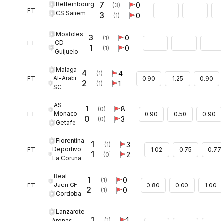
7
Bettembourg
0
(3)
FT
CS Sanem
3
0
(1)
Mostoles
3
0
(1)
CD
FT
1
0
(1)
Guijuelo
Malaga
4
4
(1)
Al-Arabi
FT
0.90
1.25
0.90
2
1
(1)
SC
AS
1
8
(0)
Monaco
FT
0.90
0.50
0.90
0
3
(0)
Getafe
Fiorentina
1
3
(1)
Deportivo
FT
1.02
0.75
0.77
1
2
(0)
La Coruna
Real
1
0
(1)
Jaen CF
FT
0.80
0.00
1.00
2
0
(1)
Cordoba
Lanzarote
1
1
(1)
Arenas