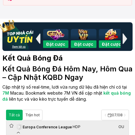
 cược
Đặt cược
Đặt cược
Đặt cược
Đặt cược
Đặ
Xem tất cả
Kết Quả Bóng Đá
Kết Quả Bóng Đá Hôm Nay, Hôm Qua
– Cập Nhật KQBD Ngay
Cập nhật tỷ số real-time, lưới vừa rung dữ liệu đã hiện chỉ có tại
7M
Macau. Bookmark website 7M VN để cập nhật
kết quả bóng
đá
liên tục và vào kèo trực tuyến dễ dàng.
Tất cả
Trận hot
07/08
HDP
OU
Europa Conference League