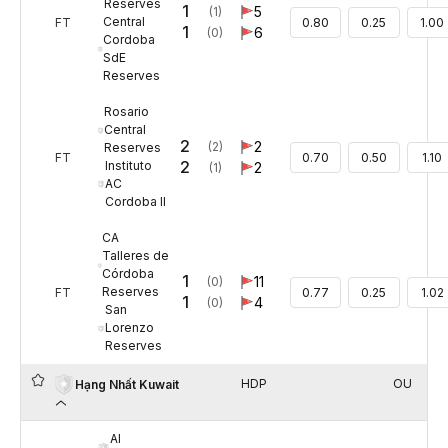
Reserves
1
5
(1)
Central
FT
0.80
0.25
1.00
1
6
(0)
Cordoba
SdE
Reserves
Rosario
Central
2
2
(2)
Reserves
FT
0.70
0.50
1.10
2
Instituto
2
(1)
AC
Cordoba II
CA
Talleres de
Córdoba
1
11
(0)
Reserves
FT
0.77
0.25
1.02
1
4
(0)
San
Lorenzo
Reserves
HDP
OU
Hạng Nhất Kuwait
Al