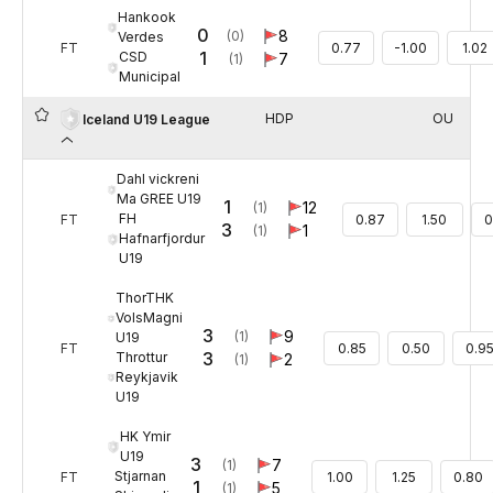
Hankook
0
8
(0)
Verdes
FT
0.77
-1.00
1.02
1
CSD
7
(1)
Municipal
HDP
OU
Iceland U19 League
Dahl vickreni
Ma GREE U19
1
12
(1)
FH
FT
0.87
1.50
0
3
1
(1)
Hafnarfjordur
U19
ThorTHK
VolsMagni
3
9
(1)
U19
FT
0.85
0.50
0.9
3
Throttur
2
(1)
Reykjavik
U19
HK Ymir
U19
3
7
(1)
Stjarnan
FT
1.00
1.25
0.80
1
5
(1)