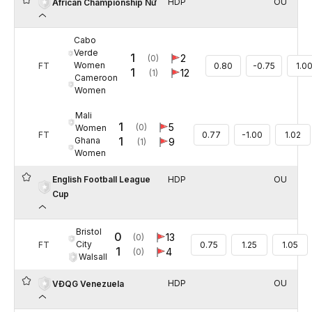
HDP
OU
African Championship Nữ
Cabo
Verde
1
2
(0)
Women
FT
0.80
-0.75
1.0
1
12
(1)
Cameroon
Women
Mali
1
5
(0)
Women
FT
0.77
-1.00
1.02
1
Ghana
9
(1)
Women
English Football League
HDP
OU
Cup
Bristol
0
13
(0)
City
FT
0.75
1.25
1.05
1
4
(0)
Walsall
HDP
OU
VĐQG Venezuela