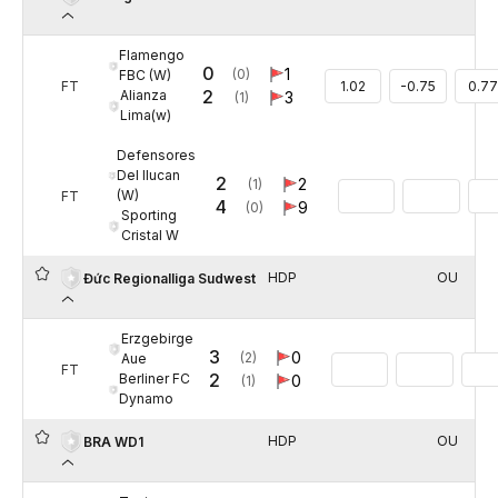
Flamengo
0
1
(0)
FBC (W)
FT
1.02
-0.75
0.77
2
Alianza
3
(1)
Lima(w)
Defensores
Del Ilucan
2
2
(1)
(W)
FT
4
9
(0)
Sporting
Cristal W
HDP
OU
Đức Regionalliga Sudwest
Erzgebirge
3
0
(2)
Aue
FT
2
Berliner FC
0
(1)
Dynamo
HDP
OU
BRA WD1