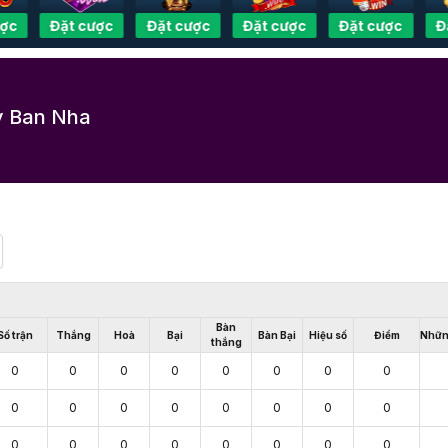
ược
Đặt cược
Đặt cược
Đặt cược
Đặt cược
Đ
 Ban Nha
Bàn
Số trận
Thắng
Hoà
Bại
Bàn Bại
Hiệu số
Điểm
Nhữn
thắng
0
0
0
0
0
0
0
0
0
0
0
0
0
0
0
0
0
0
0
0
0
0
0
0