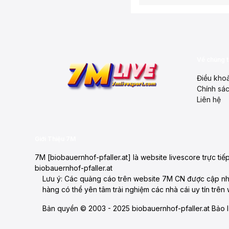
Về chúng t
Điều khoả
Chính sá
Liên hệ
Giới Thiệu 7M
7M [biobauernhof-pfaller.at] là website livescore trực tiế
biobauernhof-pfaller.at
Lưu ý: Các quảng cáo trên website 7M CN được cập nh
hàng có thể yên tâm trải nghiệm các nhà cái uy tín trên 
Bản quyền © 2003 - 2025 biobauernhof-pfaller.at Bảo 