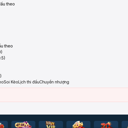
đấu theo
ấu theo
0)
.5)
)
èo
Soi Kèo
Lịch thi đấu
Chuyển nhượng