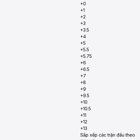
+0
+1
+2
+3
+3.5
+4
+5
+5.5
+5.75
+6
+6.5
+7
+8
+9
+9.5
+10
+10.5
+11
+12
+13
Sắp xếp các trận đấu theo