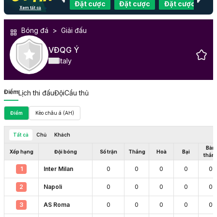
 cược
Đặt cược
Đặt cược
Đặt cược
Đặt cược
Đặ
Xem tất cả
Bóng đá > Giải đấu
VĐQG Ý
Italy
Điểm
Lịch thi đấu
Đội
Cầu thủ
Điểm
Kèo châu á (AH)
Tất cả
Chủ
Khách
Bàn
Xếp hạng
Đội bóng
Số trận
Thắng
Hoà
Bại
thắn
1
Inter Milan
0
0
0
0
0
2
Napoli
0
0
0
0
0
3
AS Roma
0
0
0
0
0