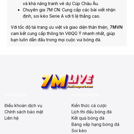
và khả năng tranh vé dự Cúp Châu Âu.
Chuyên gia 7M CN: Cung cấp các bài viết nhận
định, soi kèo Serie A với tỉ lệ thắng cao.
Với tốc độ tải trang ưu việt và giao diện thân thiện,
7MVN
cam kết cung cấp thông tin VĐQG Ý nhanh nhất, giúp
bạn luôn dẫn đầu trong mọi cuộc vui bóng đá.
Về chúng tôi
Dữ liệu bóng đá
Điều khoản dịch vụ
Kiến thức cá cược
Chính sách bảo mật
Lịch thi đấu bóng đá
Liên hệ
Kết quả bóng đá
Bảng xếp hạng bóng đá
Soi kèo