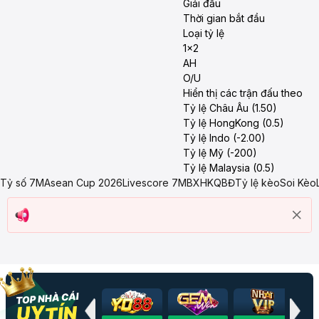
Giải đấu
Thời gian bắt đầu
Loại tỷ lệ
1x2
AH
O/U
Hiển thị các trận đấu theo
Tỷ lệ Châu Âu (1.50)
Tỷ lệ HongKong (0.5)
Tỷ lệ Indo (-2.00)
Tỷ lệ Mỹ (-200)
Tỷ lệ Malaysia (0.5)
Tỷ số 7M
Asean Cup 2026
Livescore 7M
BXH
KQBĐ
Tỷ lệ kèo
Soi Kèo