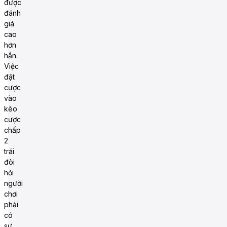
được
đánh
giá
cao
hơn
hẳn.
Việc
đặt
cược
vào
kèo
cược
chấp
2
trái
đòi
hỏi
người
chơi
phải
có
sự