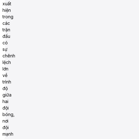
xuất
hiện
trong
các
trận
đấu
có
sự
chênh
lệch
lớn
về
trình
độ
giữa
hai
đội
bóng,
nơi
đội
mạnh