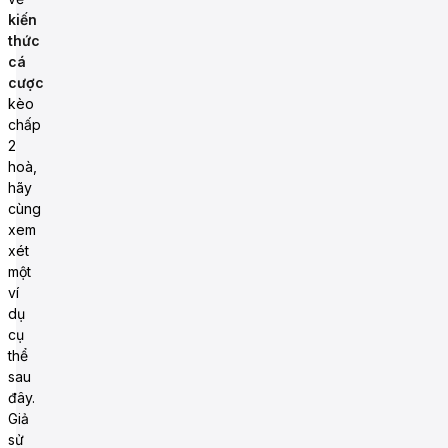
kiến
thức
cá
cược
kèo
chấp
2
hoà,
hãy
cùng
xem
xét
một
ví
dụ
cụ
thể
sau
đây.
Giả
sử