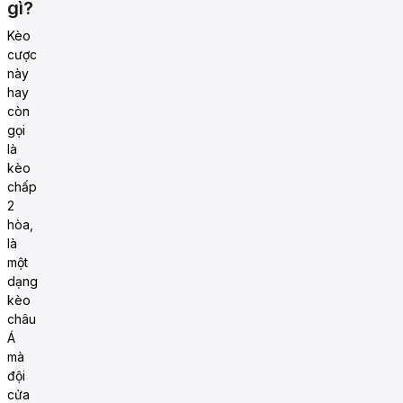
gì?
Kèo
cược
này
hay
còn
gọi
là
kèo
chấp
2
hòa,
là
một
dạng
kèo
châu
Á
mà
đội
cửa