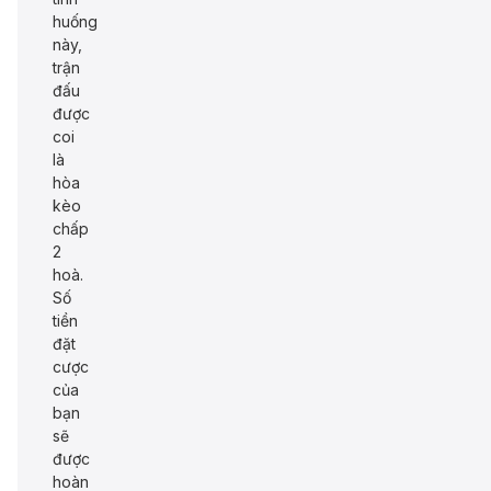
huống
này,
trận
đấu
được
coi
là
hòa
kèo
chấp
2
hoà.
Số
tiền
đặt
cược
của
bạn
sẽ
được
hoàn