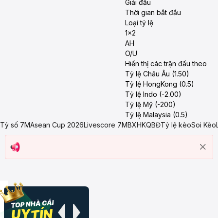
Giải đấu
Thời gian bắt đầu
Loại tỷ lệ
1x2
AH
O/U
Hiển thị các trận đấu theo
Tỷ lệ Châu Âu (1.50)
Tỷ lệ HongKong (0.5)
Tỷ lệ Indo (-2.00)
Tỷ lệ Mỹ (-200)
Tỷ lệ Malaysia (0.5)
Tỷ số 7M
Asean Cup 2026
Livescore 7M
BXH
KQBĐ
Tỷ lệ kèo
Soi Kèo