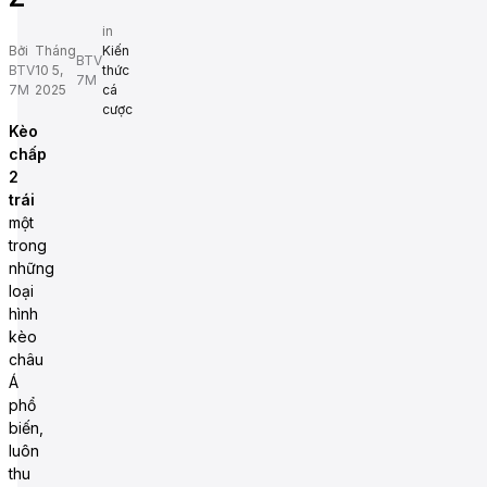
in
Bởi
Tháng
Kiến
BTV
BTV
10 5,
thức
7M
7M
2025
cá
cược
Kèo
chấp
2
trái
một
trong
những
loại
hình
kèo
châu
Á
phổ
biến,
luôn
thu