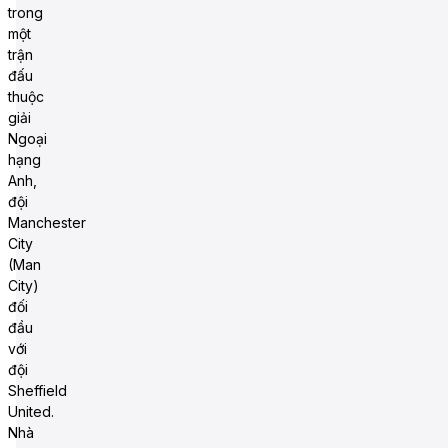
trong
một
trận
đấu
thuộc
giải
Ngoại
hạng
Anh,
đội
Manchester
City
(Man
City)
đối
đầu
với
đội
Sheffield
United.
Nhà