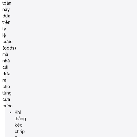
toán
này
dựa
trên
tỷ
lệ
cược
(odds)
mà
nhà
cái
đưa
ra
cho
từng
cửa
cược.
Khi
thắng
kèo
chấp