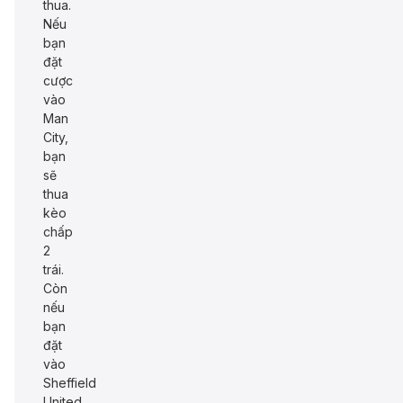
thua.
Nếu
bạn
đặt
cược
vào
Man
City,
bạn
sẽ
thua
kèo
chấp
2
trái.
Còn
nếu
bạn
đặt
vào
Sheffield
United,