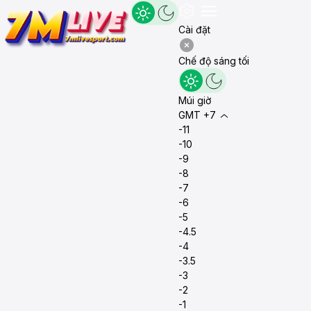
Cài đặt
Chế độ sáng tối
Múi giờ
GMT +7
-11
-10
-9
-8
-7
-6
-5
-4.5
-4
-3.5
-3
-2
-1