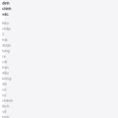
định
chính
xác.
Kèo
chấp
2
trái
được
tung
ra
với
trận
đấu
bóng
đá
có
sự
chênh
lệch
về
trình