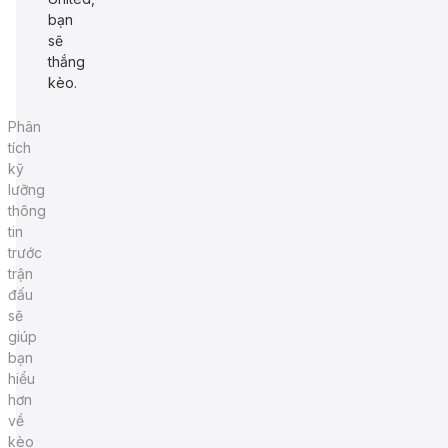
bạn
sẽ
thắng
kèo.
Phân
tích
kỹ
lưỡng
thông
tin
trước
trận
đấu
sẽ
giúp
bạn
hiểu
hơn
về
kèo