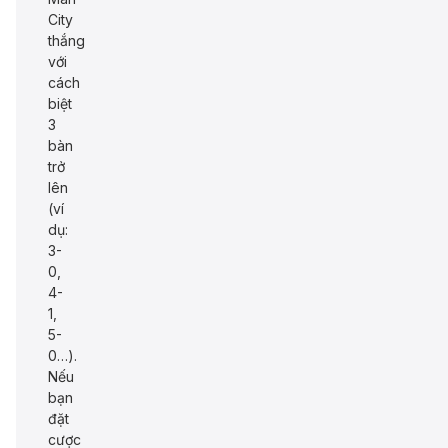
City
thắng
với
cách
biệt
3
bàn
trở
lên
(ví
dụ:
3-
0,
4-
1,
5-
0…).
Nếu
bạn
đặt
cược