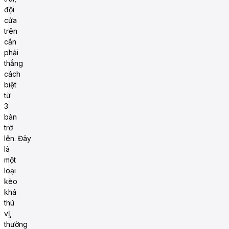
đội
cửa
trên
cần
phải
thắng
cách
biệt
từ
3
bàn
trở
lên.
Đây
là
một
loại
kèo
khá
thú
vị,
thường