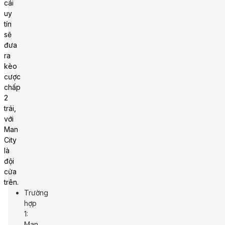
cái
uy
tín
sẽ
đưa
ra
kèo
cược
chấp
2
trái,
với
Man
City
là
đội
cửa
trên.
Trường
hợp
1:
Man