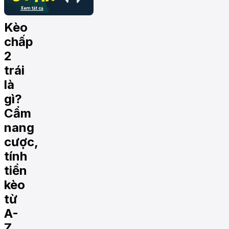
Đặt cược
Đặt cược
Đặt cược
Đặt cược
Đặt
Xem tất cả
Kèo
chấp
2
trái
là
gì?
Cẩm
nang
cược,
tính
tiền
kèo
từ
A-
Z