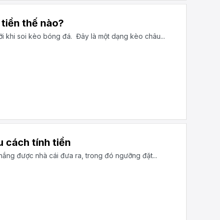
 tiền thế nào?
ới khi soi kèo bóng đá. Đây là một dạng kèo châu...
u cách tính tiền
 thắng được nhà cái đưa ra, trong đó ngưỡng đặt...