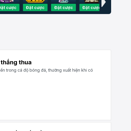
Đặt cược
Đặt cược
Đặt cược
Đặt cược
 thắng thua
iến trong cá độ bóng đá, thường xuất hiện khi có