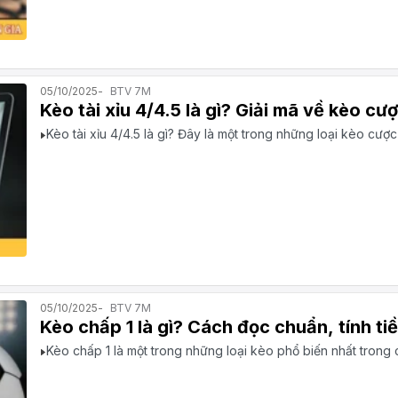
05/10/2025
BTV 7M
Kèo tài xỉu 4/4.5 là gì? Giải mã về kèo cư
Kèo tài xỉu 4/4.5 là gì? Đây là một trong những loại kèo cượ
05/10/2025
BTV 7M
Kèo chấp 1 là gì? Cách đọc chuẩn, tính ti
Kèo chấp 1 là một trong những loại kèo phổ biến nhất trong 